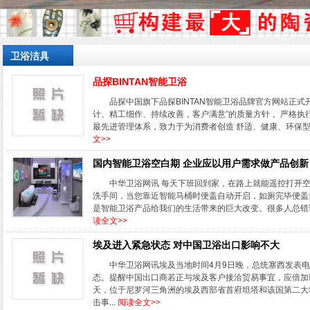
卫浴洁具
品探BINTAN智能卫浴
品探中国旗下品探BINTAN智能卫浴品牌官方网站正式开
计、精工细作、持续改善，客户满意”的质量方针， 严格
最先进管理体系，致力于为消费者创造 舒适、健康、环保型卫浴
文>>
国内智能卫浴空白期 企业应以用户需求做产品创新
中华卫浴网讯 每天下班回到家，在路上就能遥控打开空
洗手间，当您靠近智能马桶时便盖自动开启，如厕完毕便盖自动
是智能卫浴产品给我们的生活带来的巨大改变。很多人总错误
读全文>>
埃及进入紧急状态 对中国卫浴出口影响不大
中华卫浴网讯埃及当地时间4月9日晚，总统塞西发表
态。提醒中国出口商若正与埃及客户接洽贸易事宜，应倍加
天，位于尼罗河三角洲的埃及西部省首府坦塔和该国第二大
击事...
阅读全文>>