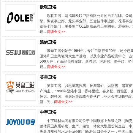
欧联卫浴
欧联卫浴，是福建欧联卫浴有限公司的自主品牌。公司自
部、陶瓷事业部、龙头事业部、五金挂件事业部、花洒事业
部等七个部门，主要生产OLE欧联品牌卫生陶瓷、浴室柜
锈...
阅读全文>>
浪鲸卫浴
浪鲸卫浴创始于1994年，专注卫浴行业20年，屹今
卫浴和卫生陶瓷两大生产基地，以及专业产品检测中心，占地
500万件，产品涵盖按摩缸、蒸汽房、淋浴房、洗手盆、
规...
阅读全文>>
英皇卫浴
英皇卫浴，以电脑蒸汽房、按摩浴缸、淋浴房、浴室柜
产为主， 1996年登陆中国，香格里拉、喜来登、西雅图
恒大、碧桂园、雅居乐等战略合作伙伴，亚运会主场馆指定
新，为...
阅读全文>>
中宇卫浴
中宇建材集团有限公司位于中国原海上丝绸之路（陶瓷
整体厨卫家居研发、生产、销售一体化大型股份制企业，中
洲最具规模的水龙头及铜阀门配件出口企业之一，中国卫浴