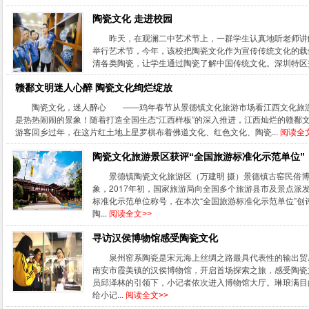
陶瓷文化 走进校园
昨天，在观澜二中艺术节上，一群学生认真地听老师讲
举行艺术节，今年，该校把陶瓷文化作为宣传传统文化的载
清各类陶瓷，让学生通过陶瓷了解中国传统文化。深圳特区报记者
赣鄱文明迷人心醉 陶瓷文化绚烂绽放
陶瓷文化，迷人醉心 ——鸡年春节从景德镇文化旅游市场看江西文化旅
是热热闹闹的景象！随着打造全国生态“江西样板”的深入推进，江西灿烂的赣鄱
游客回乡过年，在这片红土地上星罗棋布着佛道文化、红色文化、陶瓷...
阅读全文
陶瓷文化旅游景区获评“全国旅游标准化示范单位”
景德镇陶瓷文化旅游区（万建明 摄）景德镇古窑民俗博
象，2017年初，国家旅游局向全国多个旅游县市及景点派发
标准化示范单位称号，在本次“全国旅游标准化示范单位”
陶...
阅读全文>>
寻访汉侯博物馆感受陶瓷文化
泉州窑系陶瓷是宋元海上丝绸之路最具代表性的输出贸
南安市霞美镇的汉侯博物馆，开启首场探索之旅，感受陶瓷
员邱泽林的引领下，小记者依次进入博物馆大厅。琳琅满目
给小记...
阅读全文>>