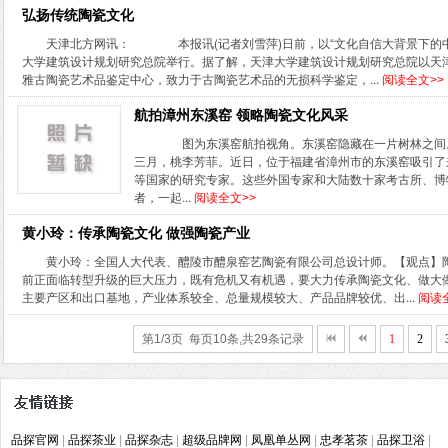
弘扬传统陶瓷文化
天津北方网讯： 本报讯(记者刘雪萍)日前，以“文化自信大背景下的中
大学建筑设计规划研究总院举行。据了解，天津大学建筑设计规划研究总院以天
雅古陶瓷艺术品鉴定中心，致力于古陶瓷艺术品的无损科学鉴定，...
阅读全文>>
航拍漳州东溪窑 领略陶瓷文化风采
图为东溪窑航拍视角。东溪窑隐藏在一片树林之间。
三月，桃李芳菲。近日，位于福建省漳州市的东溪窑吸引了
等国家的研究专家。这些外国专家和大陆数十家考古所、博
者，一起...
阅读全文>>
黄小玲：传承陶瓷文化 做强陶瓷产业
黄小玲：全国人大代表、醴陵市醴泉窑艺陶瓷有限公司总设计师。【观点】
前正面临转型升级的巨大压力，既有危机又有机遇，要大力传承陶瓷文化、做大
主要产区和出口基地，产业体系较全、总量规模较大、产品品牌较优、出...
阅读
第1/3页 每页10条,共29条记录
1
2
品探官网
|
品探茶业
|
品探杂志
|
超级品牌网
|
凤凰单丛网
|
忠孝茗茶
|
品探卫浴
|