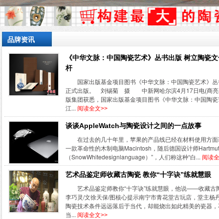
品牌资讯
《中华文脉：中国陶瓷艺术》丛书出版 树立陶瓷文
杆
国家出版基金项目图书《中华文脉：中国陶瓷艺术》丛
正式出版。 刘锡菊 摄 中新网哈尔滨4月17日电(商亮 
版集团获悉，国家出版基金项目图书《中华文脉：中国陶瓷
江...
阅读全文>>
谈谈AppleWatch与陶瓷设计之间的一点故事
在过去的几十年里，苹果的产品线已经在材料使用方面获
一款革命性的木制电脑Macintosh，随后德国设计师HartmutE
（SnowWhitedesignlanguage）”，人们称这种“白...
阅读全
艺术品鉴定师收藏古陶瓷 教你“十字诀”练就慧眼
艺术品鉴定师教你“十字诀”练就慧眼，他说——收藏古
李巧灵/文徐天保/图核心提示南宁市青花堂古玩店，堂主杨
陶瓷技术条件远远落后于当代，却能烧出如此精美的瓷器，
当...
阅读全文>>