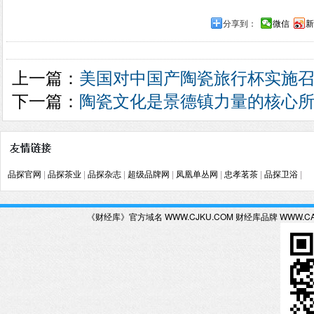
分享到：
微信
新
上一篇：
美国对中国产陶瓷旅行杯实施
下一篇：
陶瓷文化是景德镇力量的核心
品探官网
|
品探茶业
|
品探杂志
|
超级品牌网
|
凤凰单丛网
|
忠孝茗茶
|
品探卫浴
|
《财经库》官方域名 WWW.CJKU.COM 财经库品牌 WWW.C