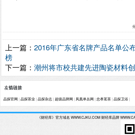
上一篇：
2016年广东省名牌产品名单公布
榜
下一篇：
潮州将市校共建先进陶瓷材料
品探官网
|
品探茶业
|
品探杂志
|
超级品牌网
|
凤凰单丛网
|
忠孝茗茶
|
品探卫浴
|
《财经库》官方域名 WWW.CJKU.COM 财经库品牌 WWW.C