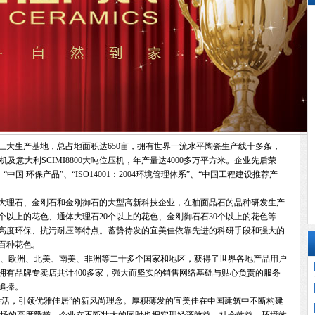
共三大生产基地，总占地面积达650亩，拥有世界一流水平陶瓷生产线十多条，
喷墨印花机及意大利SCIMI8800大吨位压机，年产量达4000多万平方米。企业先后荣
中国 环保产品”、“ISO14001：2004环境管理体系”、“中国工程建设推荐产
大理石、金刚石和金刚御石的大型高新科技企业，在釉面晶石的品种研发生产
个以上的花色、通体大理石20个以上的花色、金刚御石石30个以上的花色等
高度环保、抗污耐压等特点。蓄势待发的宜美佳依靠先进的科研手段和强大的
百种花色。
、欧洲、北美、南美、非洲等二十多个国家和地区，获得了世界各地产品用户
拥有品牌专卖店共计400多家，强大而坚实的销售网络基础与贴心负责的服务
追捧。
生活，引领优雅佳居”的新风尚理念。厚积薄发的宜美佳在中国建筑中不断构建