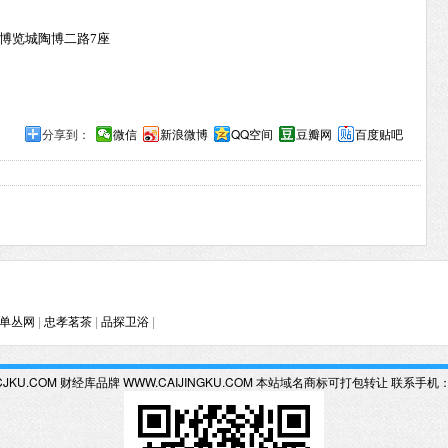
博览城陶博二路7座
分享到：
微信
新浪微博
QQ空间
豆瓣网
百度贴吧
单丛网
|
忠孝茗茶
|
品探卫浴
|
KU.COM 财经库品牌 WWW.CAIJINGKU.COM 本站域名商标可打包转让 联系手机：