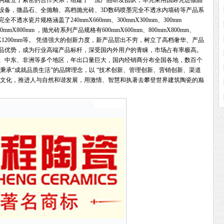
构建立了紧密的合作关系，组建了一流产品研发团队，率先采用国际先进微晶
设备，微晶石、全抛釉、高档抛光砖、3D数码喷墨完全不透水内墙砖等产品系
水瓷片规格涵盖了240mmX660mm、300mmX300mm、300mm
、400mmX800mm ，抛光砖系列产品规格有600mmX600mm、800mmX800mm、
1200mm X1200mm等。 凭借强大的创新力度，新产品层出不穷，树立了高档奢华、产品
品优势，成为行业高端产品标杆，深受国内外用户的青睐，市场占有率极高。
、中东、非洲等多个地区，年出口量巨大，国内经销商分布全国各地，数百个
秉承“成就品质生活”的品牌理念，以 “技术创新、管理创新、营销创新、渠道
家居文化，推进人与自然和谐发展，用激情、智慧和执著去攀登世界建筑陶瓷的巅