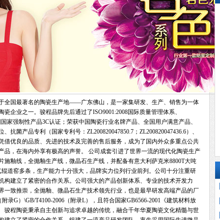
位于全国最著名的陶瓷生产地——广东佛山，是一家集研发、生产、销售为一体
企业之一。骏程品牌先后通过了ISO9001:2008国际质量管理体系、
证、中国国家强制性产品3C认证；荣获中国陶瓷行业名牌产品、全国用户满意产品、
专利（国家专利号：ZL200820047850.7；ZL200820047436.6）、
凭借优良的品质、先进的技术及完善的售后服务，成为了国内外众多重点公共
产品，在海内外享有极高的声誉。 公司成套引进了世界一流的现代化陶瓷生产
施釉线，全抛釉生产线，微晶石生产线，并配备有意大利萨克米8800T大吨
燃气辊道窑多条，生产能力十分强大，品牌实力位列行业前列。公司十分注重研
机构建立了紧密的合作关系。公司强大的产品创新体系、专业的技术开发力
界一致推崇，全抛釉、微晶石生产技术领先行业，也是最早研发高端产品的厂
附录G）\GB/T4100-2006（附录L），且符合国家GB6566-2001《建筑材料放
。 骏程陶瓷秉承自主创新与追求卓越的传统，融合千年华夏陶瓷文化精髓与世