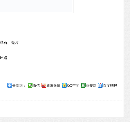
晶石、瓷片
环路
分享到：
微信
新浪微博
QQ空间
豆瓣网
百度贴吧