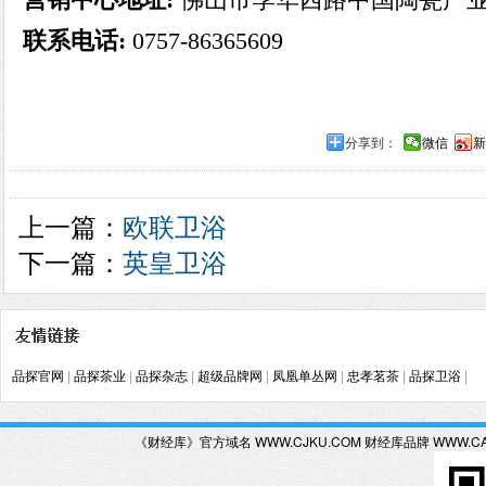
联系电话:
0757-86365609
分享到：
微信
新
上一篇：
欧联卫浴
下一篇：
英皇卫浴
品探官网
|
品探茶业
|
品探杂志
|
超级品牌网
|
凤凰单丛网
|
忠孝茗茶
|
品探卫浴
|
《财经库》官方域名 WWW.CJKU.COM 财经库品牌 WWW.C