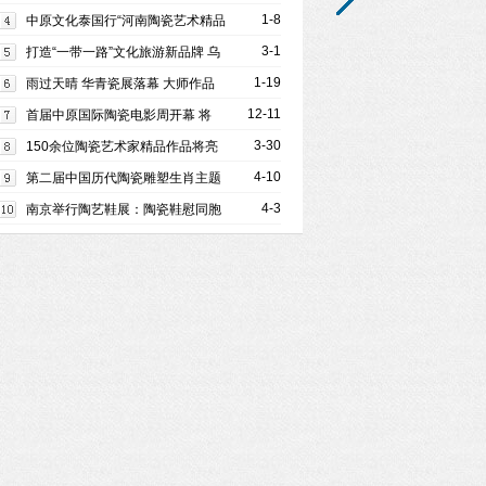
特点
1-8
中原文化泰国行“河南陶瓷艺术精品
展”在曼谷开幕
3-1
打造“一带一路”文化旅游新品牌 乌
鲁木齐万达城签约
1-19
雨过天晴 华青瓷展落幕 大师作品
受到好评
12-11
首届中原国际陶瓷电影周开幕 将
展播20余部国内外作品
3-30
150余位陶瓷艺术家精品作品将亮
相第十届潍坊文展会
4-10
第二届中国历代陶瓷雕塑生肖主题
系列展开幕
4-3
南京举行陶艺鞋展：陶瓷鞋慰同胞
清明节寄哀思