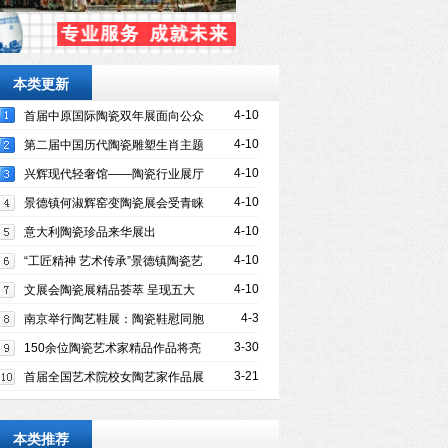
本类更新
4-10
首届中原国际陶瓷双年展面向公众
开放
4-10
第二届中国历代陶瓷雕塑生肖主题
系列展开幕
4-10
兴辉现代轻奢馆——陶瓷行业展厅
的新突破
4-10
景德镇何淑辉窑变陶瓷展会受青睐
4-10
意大利陶瓷珍品来华展出
4-10
“工匠精神 艺术传承”景德镇陶瓷艺
术展将在富阳开幕
4-10
文展会陶瓷展精品荟萃 呈现五大
特点
4-3
南京举行陶艺鞋展：陶瓷鞋慰同胞
清明节寄哀思
3-30
150余位陶瓷艺术家精品作品将亮
相第十届潍坊文展会
3-21
首届全国艺术院校女陶艺家作品展
开幕
本类推荐