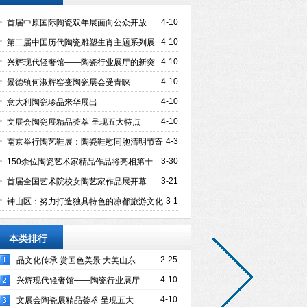
4-10
首届中原国际陶瓷双年展面向公众开放
4-10
第二届中国历代陶瓷雕塑生肖主题系列展
开幕
4-10
兴辉现代轻奢馆——陶瓷行业展厅的新突
破
4-10
景德镇何淑辉窑变陶瓷展会受青睐
4-10
意大利陶瓷珍品来华展出
4-10
文展会陶瓷展精品荟萃 呈现五大特点
4-3
南京举行陶艺鞋展：陶瓷鞋慰同胞清明节寄
哀思
3-30
150余位陶瓷艺术家精品作品将亮相第十
届潍坊文展会
3-21
首届全国艺术院校女陶艺家作品展开幕
3-1
钟山区：努力打造独具特色的凉都旅游文化
品牌
本类排行
2-25
品文化传承 赏国色美景 大美山东
等你来探
4-10
兴辉现代轻奢馆——陶瓷行业展厅
的新突破
4-10
文展会陶瓷展精品荟萃 呈现五大