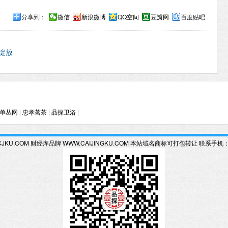
分享到：
微信
新浪微博
QQ空间
豆瓣网
百度贴吧
绽放
单丛网
|
忠孝茗茶
|
品探卫浴
|
KU.COM 财经库品牌 WWW.CAIJINGKU.COM 本站域名商标可打包转让 联系手机：