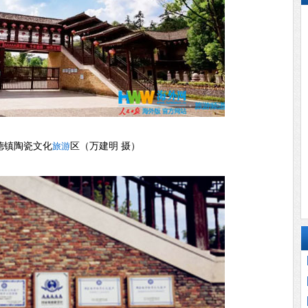
德镇陶瓷文化
旅游
区（万建明 摄）