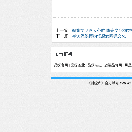
上一篇：
赣鄱文明迷人心醉 陶瓷文化绚烂
下一篇：
寻访汉侯博物馆感受陶瓷文化
品探官网
|
品探茶业
|
品探杂志
|
超级品牌网
|
凤凰
《财经库》官方域名 WWW.CJ