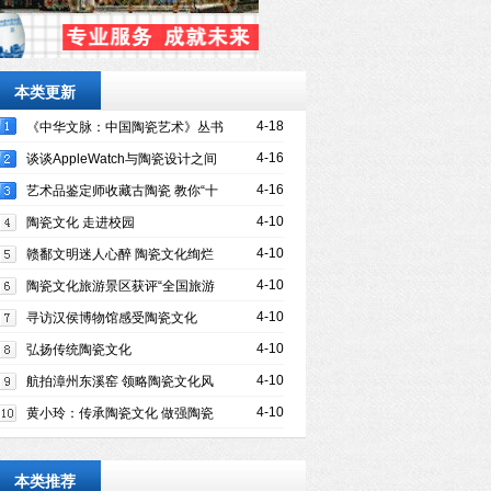
本类更新
4-18
《中华文脉：中国陶瓷艺术》丛书
出版 树立陶瓷文化专著新标杆
4-16
谈谈AppleWatch与陶瓷设计之间
的一点故事
4-16
艺术品鉴定师收藏古陶瓷 教你“十
字诀”练就慧眼
4-10
陶瓷文化 走进校园
4-10
赣鄱文明迷人心醉 陶瓷文化绚烂
绽放
4-10
陶瓷文化旅游景区获评“全国旅游
标准化示范单位”
4-10
寻访汉侯博物馆感受陶瓷文化
4-10
弘扬传统陶瓷文化
4-10
航拍漳州东溪窑 领略陶瓷文化风
采
4-10
黄小玲：传承陶瓷文化 做强陶瓷
产业
本类推荐