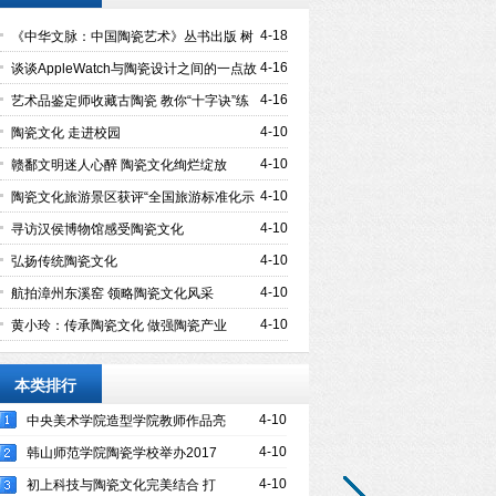
4-18
《中华文脉：中国陶瓷艺术》丛书出版 树
立陶瓷文化专著新标杆
4-16
谈谈AppleWatch与陶瓷设计之间的一点故
事
4-16
艺术品鉴定师收藏古陶瓷 教你“十字诀”练
就慧眼
4-10
陶瓷文化 走进校园
4-10
赣鄱文明迷人心醉 陶瓷文化绚烂绽放
4-10
陶瓷文化旅游景区获评“全国旅游标准化示
范单位”
4-10
寻访汉侯博物馆感受陶瓷文化
4-10
弘扬传统陶瓷文化
4-10
航拍漳州东溪窑 领略陶瓷文化风采
4-10
黄小玲：传承陶瓷文化 做强陶瓷产业
本类排行
4-10
中央美术学院造型学院教师作品亮
相陶溪川美术馆
4-10
韩山师范学院陶瓷学校举办2017
年师生作品展
4-10
初上科技与陶瓷文化完美结合 打