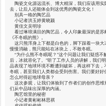
陶瓷文化源远流长、博大精深，我们应该用实
去，让后人还能体会到这优秀的陶瓷文化！
别具一格的陶艺品
小记者洪玉婷黄晓颍
黄佳文吴明珍
看过琳琅满目的陶艺品，令人印象最深的是苏
《不冬眠的熊》。
这只熊浑身上下都是白色的，脚下踩着一块大
慢慢消融，熊只能站在冰块上，不敢冬眠。
“为什么熊不冬眠呢？”这个问题让我们疑惑不
后，冰就溶化了。”听了工作人员的讲解，我们
品表现了地球环境不断遭到破坏，再这样下去，
冬眠，甚至我们人类都会受到伤害。我们要好好
怎么对得起地球母亲？
这次参观，让我们体验到了作者们的创作思维
们从中品味出深厚的内涵。
陶艺馆里的秘密
小记者黄彬彬林思祺
皮佳瑶粘俊婷