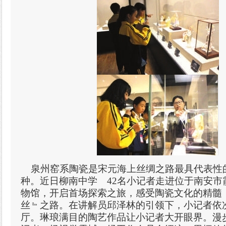
泉州窑系陶瓷是宋元海上丝绸之路最具代表性
种。近日柳南中学 42名小记者走进位于南安市
物馆，开启首场探索之旅，感受陶瓷文化的精髓
丝﹄之路。在讲解员邱泽林的引领下，小记者依
厅。琳琅满目的陶艺作品让小记者大开眼界。漫