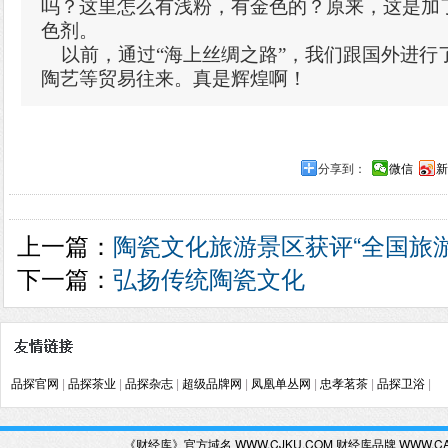
吗？这里怎么有浅粉，有金色的？原来，这是加
色剂。
以前，通过“海上丝绸之路”，我们跟国外进行
陶艺等贸易往来。真是辉煌啊！
分享到：
微信
新
上一篇：
陶瓷文化旅游景区获评“全国旅
下一篇：
弘扬传统陶瓷文化
品探官网
|
品探茶业
|
品探杂志
|
超级品牌网
|
凤凰单丛网
|
忠孝茗茶
|
品探卫浴
|
《财经库》官方域名 WWW.CJKU.COM 财经库品牌 WWW.C