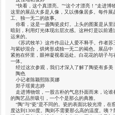
“快看，这个真漂亮。”“这个才漂亮！”走进博
这里的展品大多是人像，又以佛像居多。每件展
工、独一无二的故事。
你看，这是一盏陶瓷皮灯。上头的图案是从里
暗刻，利用灯光体现出层次感。这种灯是以前通
运来的。
《苏武牧羊》这件作品让人爱不释手。作者苏
与紫砂混合，烘烤形成独一无二的褐色。展品中
紧抱在怀里，眼神凝视着远处。白花花的胡子与
一体。
经过这次参观，我们才深入了解了陶瓷有多美
陶色
小记者陈颖熙陈英娜
郑子瑶黄志婷
走进博物馆，一股古朴的气息扑面而来，论谁
的陶艺品所吸引，一个个是那么的典雅。
“陶”与“瓷”是不同的。瓷的表面比较光滑，在
度达到1300度。陶则不需要那么高的温度。咦