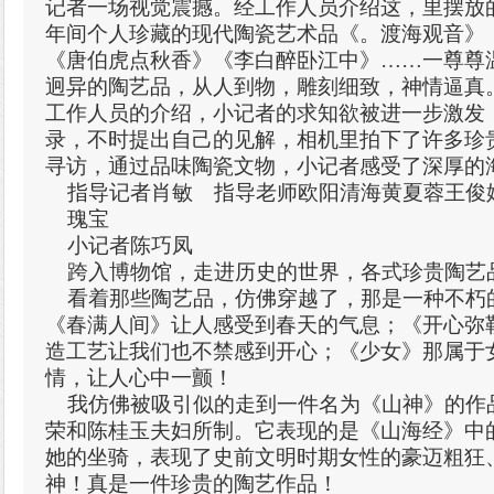
记者一场视觉震撼。经工作人员介绍这，里摆放的
年间个人珍藏的现代陶瓷艺术品《。渡海观音》
《唐伯虎点秋香》《李白醉卧江中》……一尊尊
迥异的陶艺品，从人到物，雕刻细致，神情逼真
工作人员的介绍，小记者的求知欲被进一步激发
录，不时提出自己的见解，相机里拍下了许多珍
寻访，通过品味陶瓷文物，小记者感受了深厚的
指导记者肖敏 指导老师欧阳清海黄夏蓉王俊
瑰宝
小记者陈巧凤
跨入博物馆，走进历史的世界，各式珍贵陶艺
看着那些陶艺品，仿佛穿越了，那是一种不朽
《春满人间》让人感受到春天的气息；《开心弥
造工艺让我们也不禁感到开心；《少女》那属于
情，让人心中一颤！
我仿佛被吸引似的走到一件名为《山神》的作
荣和陈桂玉夫妇所制。它表现的是《山海经》中
她的坐骑，表现了史前文明时期女性的豪迈粗狂
神！真是一件珍贵的陶艺作品！